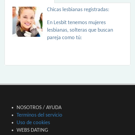
Chicas lesbianas registradas:
En Lesbit tenemos mujeres
lesbianas, solteras que buscan
pareja como tú:
NOSOTROS / AYUDA
Terminos del servicio
Uso de cookies
WEBS DATING