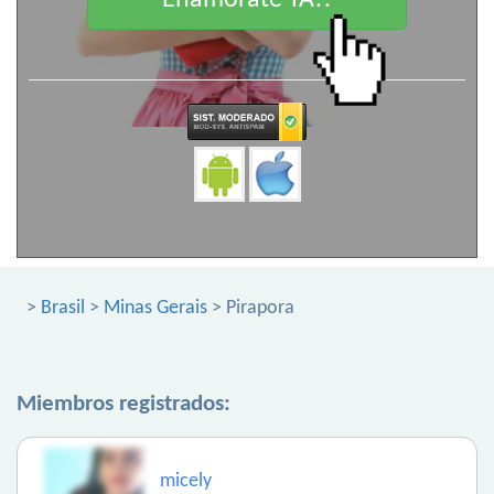
Enamorate YA!!
>
Brasil
>
Minas Gerais
> Pirapora
Miembros registrados:
micely