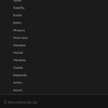
Saúde
Rubelita
Buritis
Betim
Pirapora
Nova Lima
Nanuque
Muriaé
Mirabela
Itajubá
Baependy
Arinos
Açaraí
© Recordmedia slu