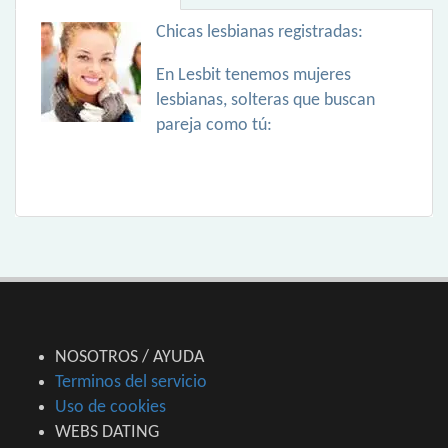
Chicas lesbianas registradas:
En Lesbit tenemos mujeres
lesbianas, solteras que buscan
pareja como tú:
NOSOTROS / AYUDA
Terminos del servicio
Uso de cookies
WEBS DATING