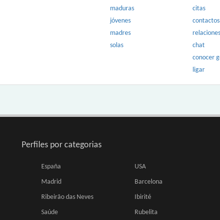
maduras
citas
jóvenes
contactos
madres
relacione
solas
chat
conocer 
ligar
Perfiles por categorias
España
USA
Madrid
Barcelona
Ribeirão das Neves
Ibirité
Saúde
Rubelita