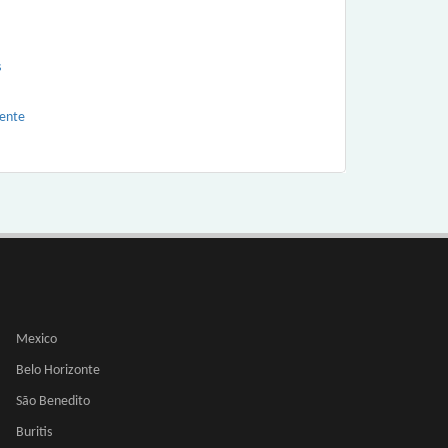
s
gente
Mexico
Belo Horizonte
São Benedito
Buritis