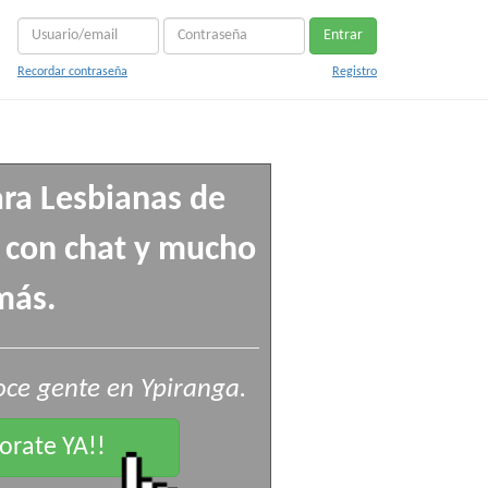
Entrar
Recordar contraseña
Registro
ra Lesbianas de
s con chat y mucho
más.
ce gente en Ypiranga.
rate YA!!